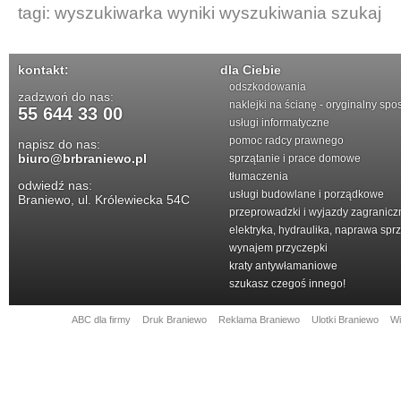
tagi:
wyszukiwarka
wyniki wyszukiwania
szukaj
kontakt:
dla Ciebie
odszkodowania
zadzwoń do nas:
naklejki na ścianę - oryginalny spo
55 644 33 00
usługi informatyczne
pomoc radcy prawnego
napisz do nas:
biuro@brbraniewo.pl
sprzątanie i prace domowe
tłumaczenia
odwiedź nas:
usługi budowlane i porządkowe
Braniewo, ul. Królewiecka 54C
przeprowadzki i wyjazdy zagranicz
elektryka, hydraulika, naprawa spr
wynajem przyczepki
kraty antywłamaniowe
szukasz czegoś innego!
ABC dla firmy
Druk Braniewo
Reklama Braniewo
Ulotki Braniewo
Wi