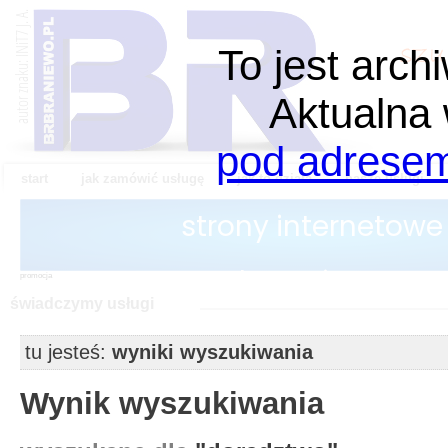
To jest arch
Aktualna 
pod adresem 
start
jak zamówić usługę
jak to działa
nasze usługi
promocja
świadczymy usługi
tu jesteś:
wyniki wyszukiwania
Wynik wyszukiwania