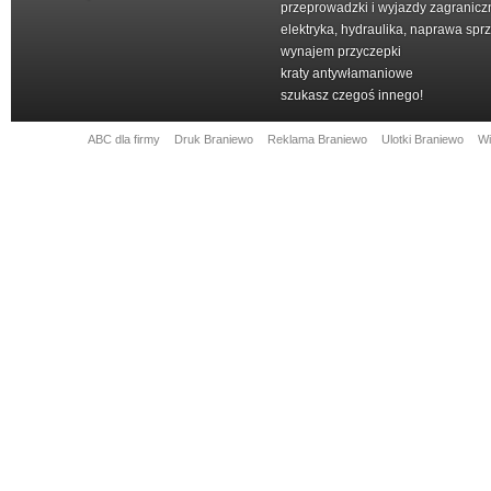
przeprowadzki i wyjazdy zagranicz
elektryka, hydraulika, naprawa spr
wynajem przyczepki
kraty antywłamaniowe
szukasz czegoś innego!
ABC dla firmy
Druk Braniewo
Reklama Braniewo
Ulotki Braniewo
Wi