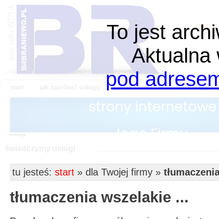
To jest arch
Aktualna 
pod adresem 
start
jak zamówić usługę
jak to działa
nasze usługi
promocja
świadczymy usługi
tu jesteś:
start
»
dla Twojej firmy
»
tłumaczenia
tłumaczenia wszelakie ...