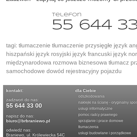
telefon
55 644 3
tagi:
tłumaczenie
tłumaczenie przysięgłe
język ang
hiszpański
język rosyjski
język francuski
język no
międzynarodowa
rozmowa biznesowa
tłumacz pr
samochodowe
dowód rejestracyjny pojazdu
kontakt:
dla Ciebie
odszkodowania
zadzwoń do nas:
naklejki na ścianę - oryginalny spo
55 644 33 00
usługi informatyczne
pomoc radcy prawnego
napisz do nas:
biuro@brbraniewo.pl
sprzątanie i prace domowe
tłumaczenia
odwiedź nas:
usługi budowlane i porządkowe
Braniewo, ul. Królewiecka 54C