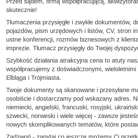
Przed sądem, firmą współpracującą, akwizytora
skutecznie!
Tłumaczenia przysięgłe i zwykłe dokumentów, d
pojazdów, pism urzędowych i listów, CV, stron i
ustne konferencji, rozmów biznesowych z klienta
imprezie. Tłumacz przysięgły do Twojej dyspozyc
Szybkość działania atrakcyjna cena to atuty na
współpracujemy z doświadczonymi, wieloletnimi 
Elbląga i Trójmiasta.
Twoje dokumenty są skanowane i przesyłane ma
osobiście i dostarczamy pod wskazany adres. N
niemiecki, angielski, francuski, rosyjski, ukraińsk
szwecki, norweski i wiele więcej - zawsze jeste
nowych skomplikowanych tematów, które postaw
Zadzwoń - zapytaj co jeszcze możemy Ci przetł